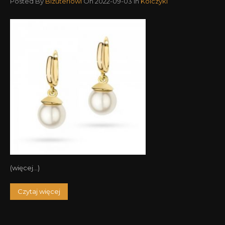
Posted By
Bizuteriowi
On 2022-09-03
in
Kolczyki
(więcej…)
Czytaj więcej