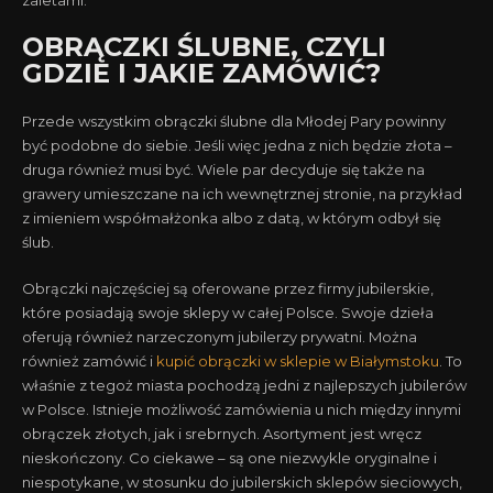
zaletami.
OBRĄCZKI ŚLUBNE, CZYLI
GDZIE I JAKIE ZAMÓWIĆ?
Przede wszystkim obrączki ślubne dla Młodej Pary powinny
być podobne do siebie. Jeśli więc jedna z nich będzie złota –
druga również musi być. Wiele par decyduje się także na
grawery umieszczane na ich wewnętrznej stronie, na przykład
z imieniem współmałżonka albo z datą, w którym odbył się
ślub.
Obrączki najczęściej są oferowane przez firmy jubilerskie,
które posiadają swoje sklepy w całej Polsce. Swoje dzieła
oferują również narzeczonym jubilerzy prywatni. Można
również zamówić i
kupić obrączki w sklepie w Białymstoku
. To
właśnie z tegoż miasta pochodzą jedni z najlepszych jubilerów
w Polsce. Istnieje możliwość zamówienia u nich między innymi
obrączek złotych, jak i srebrnych. Asortyment jest wręcz
nieskończony. Co ciekawe – są one niezwykle oryginalne i
niespotykane, w stosunku do jubilerskich sklepów sieciowych,