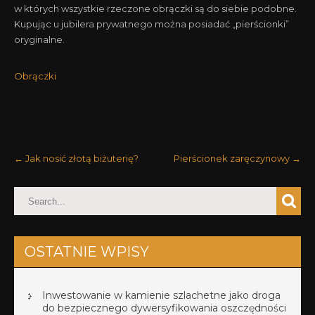
w których wszystkie rzeczone obrączki są do siebie podobne.
Kupując u jubilera prywatnego można posiadać „pierścionki”
oryginalne.
Obrączki
POST
←
Jak nosić złotą biżuterię?
Pierścionek zaręczynowy
→
NAVIGATION
OSTATNIE WPISY
Inwestowanie w kamienie szlachetne jako droga
do bezpiecznego dywersyfikowania oszczędności