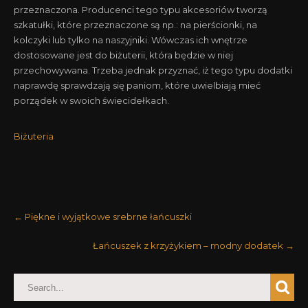
przeznaczona. Producenci tego typu akcesoriów tworzą
szkatułki, które przeznaczone są np.: na pierścionki, na
kolczyki lub tylko na naszyjniki. Wówczas ich wnętrze
dostosowane jest do biżuterii, która będzie w niej
przechowywana. Trzeba jednak przyznać, iż tego typu dodatki
naprawdę sprawdzają się paniom, które uwielbiają mieć
porządek w swoich świecidełkach.
Biżuteria
POST
←
Piękne i wyjątkowe srebrne łańcuszki
NAVIGATION
Łańcuszek z krzyżykiem – modny dodatek
→