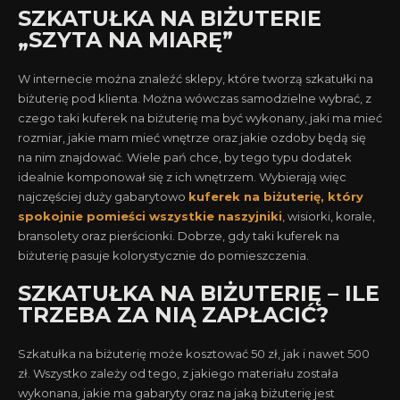
SZKATUŁKA NA BIŻUTERIE
„SZYTA NA MIARĘ”
W internecie można znaleźć sklepy, które tworzą szkatułki na
biżuterię pod klienta. Można wówczas samodzielne wybrać, z
czego taki kuferek na biżuterię ma być wykonany, jaki ma mieć
rozmiar, jakie mam mieć wnętrze oraz jakie ozdoby będą się
na nim znajdować. Wiele pań chce, by tego typu dodatek
idealnie komponował się z ich wnętrzem. Wybierają więc
najczęściej duży gabarytowo
kuferek na biżuterię, który
spokojnie pomieści wszystkie naszyjniki
, wisiorki, korale,
bransolety oraz pierścionki. Dobrze, gdy taki kuferek na
biżuterię pasuje kolorystycznie do pomieszczenia.
SZKATUŁKA NA BIŻUTERIĘ – ILE
TRZEBA ZA NIĄ ZAPŁACIĆ?
Szkatułka na biżuterię może kosztować 50 zł, jak i nawet 500
zł. Wszystko zależy od tego, z jakiego materiału została
wykonana, jakie ma gabaryty oraz na jaką biżuterię jest